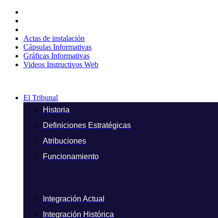
Ir
al
contenido
Actas de instalación
Cápsulas Informativas
Gráficas Informativas
Videos Instructivos Web
El Tribunal
Historia
Definiciones Estratégicas
Atribuciones
Funcionamiento
Integración Actual
Integración Histórica