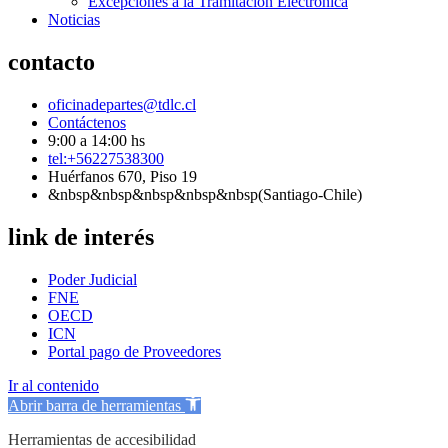
Excepciones a la Tramitación Electrónica
Noticias
contacto
oficinadepartes@tdlc.cl
Contáctenos
9:00 a 14:00 hs
tel:+56227538300
Huérfanos 670, Piso 19
&nbsp&nbsp&nbsp&nbsp&nbsp(Santiago-Chile)
link de interés
Poder Judicial
FNE
OECD
ICN
Portal pago de Proveedores
Ir al contenido
Abrir barra de herramientas
Herramientas de accesibilidad