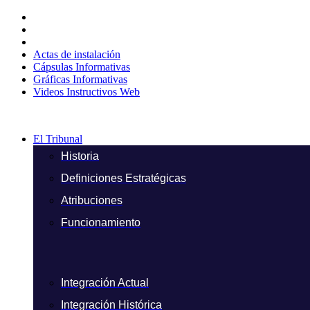
Ir
al
contenido
Actas de instalación
Cápsulas Informativas
Gráficas Informativas
Videos Instructivos Web
El Tribunal
Historia
Definiciones Estratégicas
Atribuciones
Funcionamiento
Integración Actual
Integración Histórica