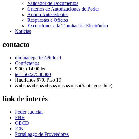
Validador de Documentos
Criterios de Autorizaciones de Poder
Aporta Antecedentes
Respuestas a Oficios
Excepciones a la Tramitación Electrónica
Noticias
contacto
oficinadepartes@tdlc.cl
Contáctenos
9:00 a 14:00 hs
tel:+56227538300
Huérfanos 670, Piso 19
&nbsp&nbsp&nbsp&nbsp&nbsp(Santiago-Chile)
link de interés
Poder Judicial
FNE
OECD
ICN
Portal pago de Proveedores