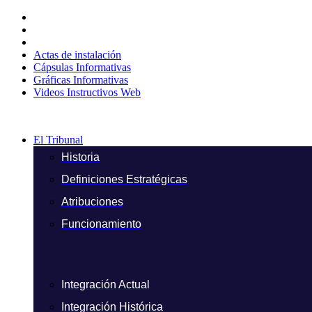
Ir
al
contenido
Actas de instalación
Cápsulas Informativas
Gráficas Informativas
Videos Instructivos Web
El Tribunal
Historia
Definiciones Estratégicas
Atribuciones
Funcionamiento
Integración Actual
Integración Histórica