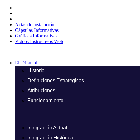
Ir
al
contenido
Actas de instalación
Cápsulas Informativas
Gráficas Informativas
Videos Instructivos Web
El Tribunal
Historia
Definiciones Estratégicas
Atribuciones
Funcionamiento
Integración Actual
Integración Histórica