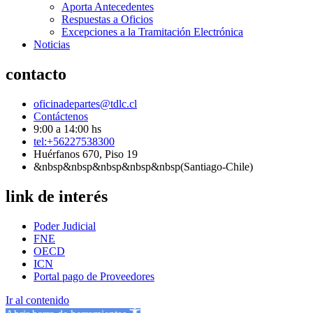
Aporta Antecedentes
Respuestas a Oficios
Excepciones a la Tramitación Electrónica
Noticias
contacto
oficinadepartes@tdlc.cl
Contáctenos
9:00 a 14:00 hs
tel:+56227538300
Huérfanos 670, Piso 19
&nbsp&nbsp&nbsp&nbsp&nbsp(Santiago-Chile)
link de interés
Poder Judicial
FNE
OECD
ICN
Portal pago de Proveedores
Ir al contenido