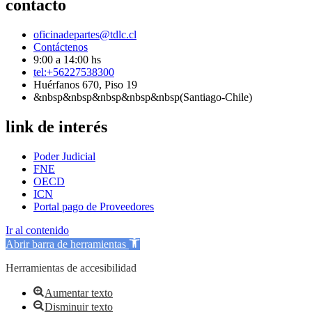
contacto
oficinadepartes@tdlc.cl
Contáctenos
9:00 a 14:00 hs
tel:+56227538300
Huérfanos 670, Piso 19
&nbsp&nbsp&nbsp&nbsp&nbsp(Santiago-Chile)
link de interés
Poder Judicial
FNE
OECD
ICN
Portal pago de Proveedores
Ir al contenido
Abrir barra de herramientas
Herramientas de accesibilidad
Aumentar texto
Disminuir texto