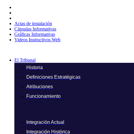
Ir
al
contenido
Actas de instalación
Cápsulas Informativas
Gráficas Informativas
Videos Instructivos Web
El Tribunal
Historia
Definiciones Estratégicas
Atribuciones
Funcionamiento
Integración Actual
Integración Histórica