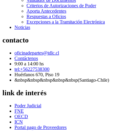
Validador de Documentos
Criterios de Autorizaciones de Poder
Aporta Antecedentes
Respuestas a Oficios
Excepciones a la Tramitación Electrónica
Noticias
contacto
oficinadepartes@tdlc.cl
Contáctenos
9:00 a 14:00 hs
tel:+56227538300
Huérfanos 670, Piso 19
&nbsp&nbsp&nbsp&nbsp&nbsp(Santiago-Chile)
link de interés
Poder Judicial
FNE
OECD
ICN
Portal pago de Proveedores