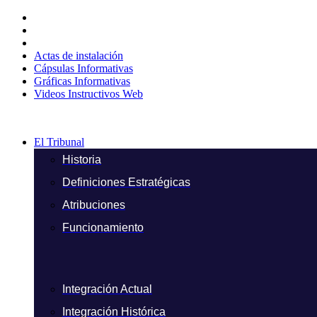
Ir
al
contenido
Actas de instalación
Cápsulas Informativas
Gráficas Informativas
Videos Instructivos Web
El Tribunal
Historia
Definiciones Estratégicas
Atribuciones
Funcionamiento
Integración Actual
Integración Histórica