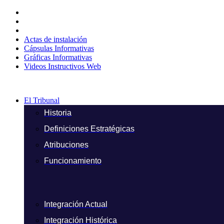
Ir
al
contenido
Actas de instalación
Cápsulas Informativas
Gráficas Informativas
Videos Instructivos Web
El Tribunal
Historia
Definiciones Estratégicas
Atribuciones
Funcionamiento
Integración Actual
Integración Histórica