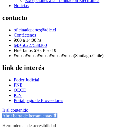
Excepciones a la Tramitación Electrónica
Noticias
contacto
oficinadepartes@tdlc.cl
Contáctenos
9:00 a 14:00 hs
tel:+56227538300
Huérfanos 670, Piso 19
&nbsp&nbsp&nbsp&nbsp&nbsp(Santiago-Chile)
link de interés
Poder Judicial
FNE
OECD
ICN
Portal pago de Proveedores
Ir al contenido
Abrir barra de herramientas
Herramientas de accesibilidad