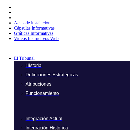
Ir
al
contenido
Actas de instalación
Cápsulas Informativas
Gráficas Informativas
Videos Instructivos Web
El Tribunal
Historia
Definiciones Estratégicas
Atribuciones
Funcionamiento
Integración Actual
Integración Histórica