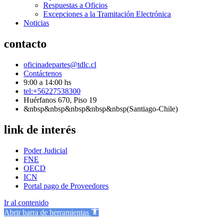
Respuestas a Oficios
Excepciones a la Tramitación Electrónica
Noticias
contacto
oficinadepartes@tdlc.cl
Contáctenos
9:00 a 14:00 hs
tel:+56227538300
Huérfanos 670, Piso 19
&nbsp&nbsp&nbsp&nbsp&nbsp(Santiago-Chile)
link de interés
Poder Judicial
FNE
OECD
ICN
Portal pago de Proveedores
Ir al contenido
Abrir barra de herramientas