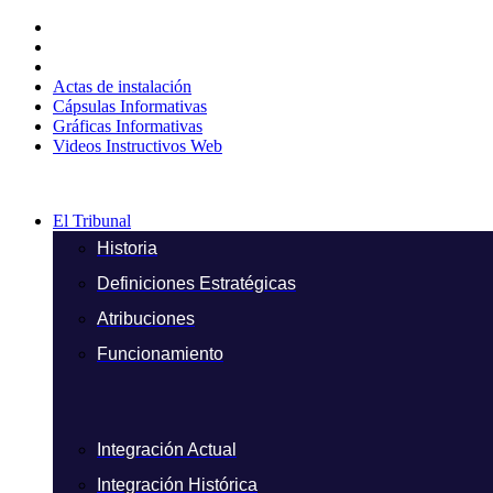
Ir
al
contenido
Actas de instalación
Cápsulas Informativas
Gráficas Informativas
Videos Instructivos Web
El Tribunal
Historia
Definiciones Estratégicas
Atribuciones
Funcionamiento
Integración Actual
Integración Histórica