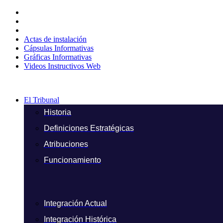
Ir
al
contenido
Actas de instalación
Cápsulas Informativas
Gráficas Informativas
Videos Instructivos Web
El Tribunal
Historia
Definiciones Estratégicas
Atribuciones
Funcionamiento
Integración Actual
Integración Histórica