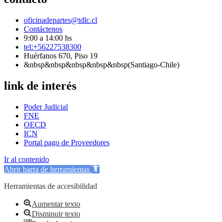
oficinadepartes@tdlc.cl
Contáctenos
9:00 a 14:00 hs
tel:+56227538300
Huérfanos 670, Piso 19
&nbsp&nbsp&nbsp&nbsp&nbsp(Santiago-Chile)
link de interés
Poder Judicial
FNE
OECD
ICN
Portal pago de Proveedores
Ir al contenido
Abrir barra de herramientas
Herramientas de accesibilidad
Aumentar texto
Disminuir texto