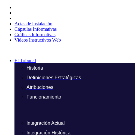
Ir
al
contenido
Actas de instalación
Cápsulas Informativas
Gráficas Informativas
Videos Instructivos Web
El Tribunal
Historia
Definiciones Estratégicas
Atribuciones
Funcionamiento
Integración Actual
Integración Histórica