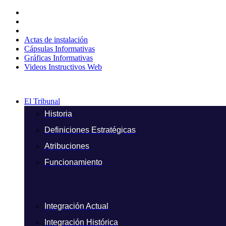
Ir
al
contenido
Actas de instalación
Cápsulas Informativas
Gráficas Informativas
Videos Instructivos Web
El Tribunal
Historia
Definiciones Estratégicas
Atribuciones
Funcionamiento
Integración Actual
Integración Histórica