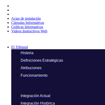
Ir
al
contenido
Actas de instalación
Cápsulas Informativas
Gráficas Informativas
Videos Instructivos Web
El Tribunal
Historia
Definiciones Estratégicas
Atribuciones
Funcionamiento
Integración Actual
Integración Histórica