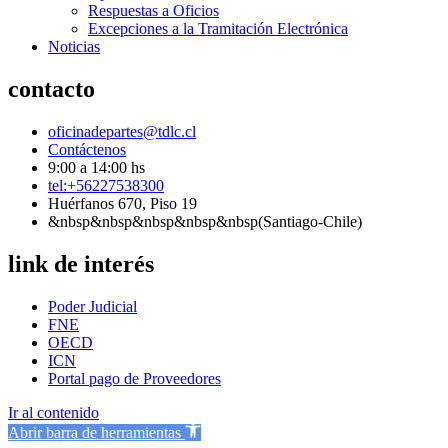
Respuestas a Oficios
Excepciones a la Tramitación Electrónica
Noticias
contacto
oficinadepartes@tdlc.cl
Contáctenos
9:00 a 14:00 hs
tel:+56227538300
Huérfanos 670, Piso 19
&nbsp&nbsp&nbsp&nbsp&nbsp(Santiago-Chile)
link de interés
Poder Judicial
FNE
OECD
ICN
Portal pago de Proveedores
Ir al contenido
Abrir barra de herramientas