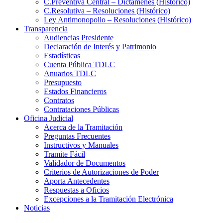
C.Preventiva Central – Dictámenes (Histórico)
C.Resolutiva – Resoluciones (Histórico)
Ley Antimonopolio – Resoluciones (Histórico)
Transparencia
Audiencias Presidente
Declaración de Interés y Patrimonio
Estadísticas
Cuenta Pública TDLC
Anuarios TDLC
Presupuesto
Estados Financieros
Contratos
Contrataciones Públicas
Oficina Judicial
Acerca de la Tramitación
Preguntas Frecuentes
Instructivos y Manuales
Tramite Fácil
Validador de Documentos
Criterios de Autorizaciones de Poder
Aporta Antecedentes
Respuestas a Oficios
Excepciones a la Tramitación Electrónica
Noticias