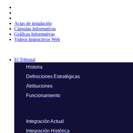
Ir
al
contenido
Actas de instalación
Cápsulas Informativas
Gráficas Informativas
Videos Instructivos Web
El Tribunal
Historia
Definiciones Estratégicas
Atribuciones
Funcionamiento
Integración Actual
Integración Histórica