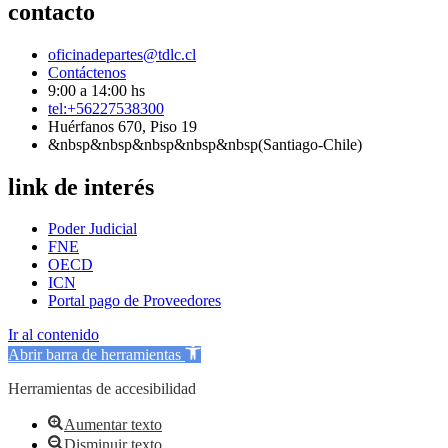
contacto
oficinadepartes@tdlc.cl
Contáctenos
9:00 a 14:00 hs
tel:+56227538300
Huérfanos 670, Piso 19
&nbsp&nbsp&nbsp&nbsp&nbsp(Santiago-Chile)
link de interés
Poder Judicial
FNE
OECD
ICN
Portal pago de Proveedores
Ir al contenido
Abrir barra de herramientas
Herramientas de accesibilidad
Aumentar texto
Disminuir texto