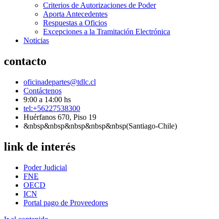
Criterios de Autorizaciones de Poder
Aporta Antecedentes
Respuestas a Oficios
Excepciones a la Tramitación Electrónica
Noticias
contacto
oficinadepartes@tdlc.cl
Contáctenos
9:00 a 14:00 hs
tel:+56227538300
Huérfanos 670, Piso 19
&nbsp&nbsp&nbsp&nbsp&nbsp(Santiago-Chile)
link de interés
Poder Judicial
FNE
OECD
ICN
Portal pago de Proveedores