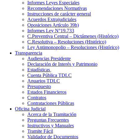
Informes Leyes Especiales
Recomendaciones Normativas
Instrucciones de carácter general
Acuerdos Extrajudiciales
Oposiciones Artículo 39h)
Informes Ley N°19.733
C.Preventiva Central – Dictámenes (Histórico)
C.Resolutiva – Resoluciones (Histórico)
Ley Antimonopolio – Resoluciones (Histórico)
Transparencia
Audiencias Presidente
Declaración de Interés y Patrimonio
Estadísticas
Cuenta Pública TDLC
Anuarios TDLC
Presupuesto
Estados Financieros
Contratos
Contrataciones Públicas
Oficina Judicial
Acerca de la Tramitación
Preguntas Frecuentes
Instructivos y Manuales
Tramite Fácil
Validador de Documentos