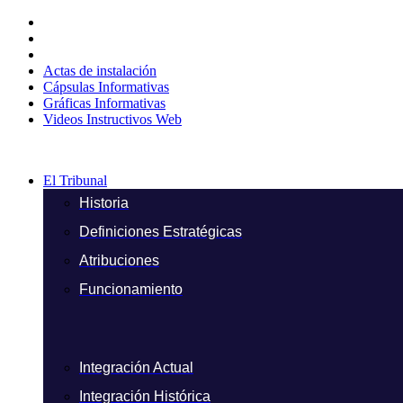
Ir
al
contenido
Actas de instalación
Cápsulas Informativas
Gráficas Informativas
Videos Instructivos Web
El Tribunal
Historia
Definiciones Estratégicas
Atribuciones
Funcionamiento
Integración Actual
Integración Histórica