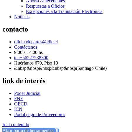
Aporta Antecedentes
Respuestas a Oficios
Excepciones a la Tramitación Electrónica
Noticias
contacto
oficinadepartes@tdlc.cl
Contáctenos
9:00 a 14:00 hs
tel:+56227538300
Huérfanos 670, Piso 19
&nbsp&nbsp&nbsp&nbsp&nbsp(Santiago-Chile)
link de interés
Poder Judicial
FNE
OECD
ICN
Portal pago de Proveedores
Ir al contenido
Abrir barra de herramientas