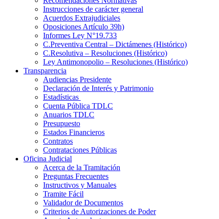
Recomendaciones Normativas
Instrucciones de carácter general
Acuerdos Extrajudiciales
Oposiciones Artículo 39h)
Informes Ley N°19.733
C.Preventiva Central – Dictámenes (Histórico)
C.Resolutiva – Resoluciones (Histórico)
Ley Antimonopolio – Resoluciones (Histórico)
Transparencia
Audiencias Presidente
Declaración de Interés y Patrimonio
Estadísticas
Cuenta Pública TDLC
Anuarios TDLC
Presupuesto
Estados Financieros
Contratos
Contrataciones Públicas
Oficina Judicial
Acerca de la Tramitación
Preguntas Frecuentes
Instructivos y Manuales
Tramite Fácil
Validador de Documentos
Criterios de Autorizaciones de Poder