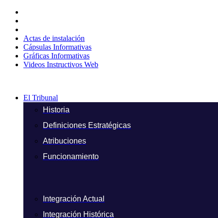
Ir
al
contenido
Actas de instalación
Cápsulas Informativas
Gráficas Informativas
Videos Instructivos Web
El Tribunal
Historia
Definiciones Estratégicas
Atribuciones
Funcionamiento
Integración Actual
Integración Histórica