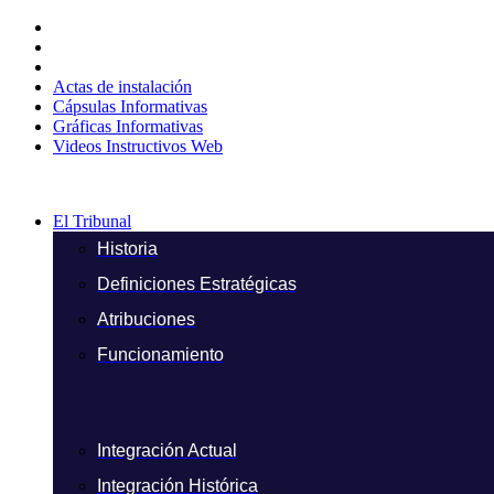
Ir
al
contenido
Actas de instalación
Cápsulas Informativas
Gráficas Informativas
Videos Instructivos Web
El Tribunal
Historia
Definiciones Estratégicas
Atribuciones
Funcionamiento
Integración Actual
Integración Histórica