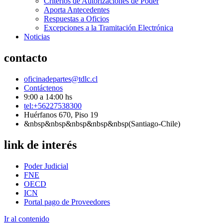
Criterios de Autorizaciones de Poder
Aporta Antecedentes
Respuestas a Oficios
Excepciones a la Tramitación Electrónica
Noticias
contacto
oficinadepartes@tdlc.cl
Contáctenos
9:00 a 14:00 hs
tel:+56227538300
Huérfanos 670, Piso 19
&nbsp&nbsp&nbsp&nbsp&nbsp(Santiago-Chile)
link de interés
Poder Judicial
FNE
OECD
ICN
Portal pago de Proveedores
Ir al contenido