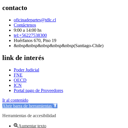
contacto
oficinadepartes@tdlc.cl
Contáctenos
9:00 a 14:00 hs
tel:+56227538300
Huérfanos 670, Piso 19
&nbsp&nbsp&nbsp&nbsp&nbsp(Santiago-Chile)
link de interés
Poder Judicial
FNE
OECD
ICN
Portal pago de Proveedores
Ir al contenido
Abrir barra de herramientas
Herramientas de accesibilidad
Aumentar texto