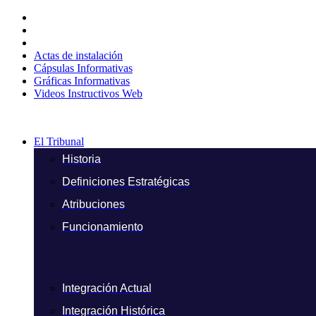
Ir
al
contenido
Actas de instalación
Cápsulas Informativas
Gráficas Informativas
Videos Instructivos Web
El Tribunal
Historia
Definiciones Estratégicas
Atribuciones
Funcionamiento
Integración Actual
Integración Histórica