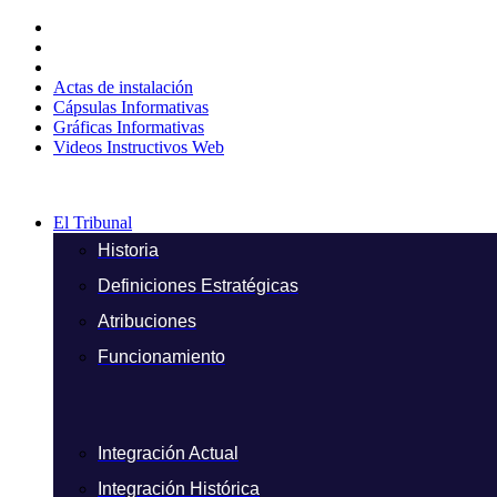
Ir
al
contenido
Actas de instalación
Cápsulas Informativas
Gráficas Informativas
Videos Instructivos Web
El Tribunal
Historia
Definiciones Estratégicas
Atribuciones
Funcionamiento
Integración Actual
Integración Histórica