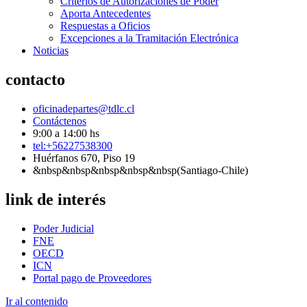
Criterios de Autorizaciones de Poder
Aporta Antecedentes
Respuestas a Oficios
Excepciones a la Tramitación Electrónica
Noticias
contacto
oficinadepartes@tdlc.cl
Contáctenos
9:00 a 14:00 hs
tel:+56227538300
Huérfanos 670, Piso 19
&nbsp&nbsp&nbsp&nbsp&nbsp(Santiago-Chile)
link de interés
Poder Judicial
FNE
OECD
ICN
Portal pago de Proveedores
Ir al contenido