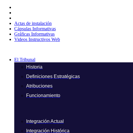
Ir
al
contenido
Actas de instalación
Cápsulas Informativas
Gráficas Informativas
Videos Instructivos Web
El Tribunal
Historia
Definiciones Estratégicas
Atribuciones
Funcionamiento
Integración Actual
Integración Histórica