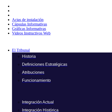
Ir
al
contenido
Actas de instalación
Cápsulas Informativas
Gráficas Informativas
Videos Instructivos Web
El Tribunal
Historia
Definiciones Estratégicas
Atribuciones
Funcionamiento
Integración Actual
Integración Histórica