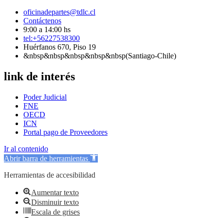
oficinadepartes@tdlc.cl
Contáctenos
9:00 a 14:00 hs
tel:+56227538300
Huérfanos 670, Piso 19
&nbsp&nbsp&nbsp&nbsp&nbsp(Santiago-Chile)
link de interés
Poder Judicial
FNE
OECD
ICN
Portal pago de Proveedores
Ir al contenido
Abrir barra de herramientas
Herramientas de accesibilidad
Aumentar texto
Disminuir texto
Escala de grises