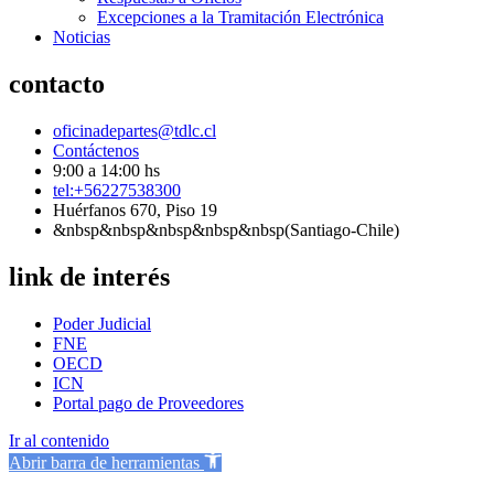
Excepciones a la Tramitación Electrónica
Noticias
contacto
oficinadepartes@tdlc.cl
Contáctenos
9:00 a 14:00 hs
tel:+56227538300
Huérfanos 670, Piso 19
&nbsp&nbsp&nbsp&nbsp&nbsp(Santiago-Chile)
link de interés
Poder Judicial
FNE
OECD
ICN
Portal pago de Proveedores
Ir al contenido
Abrir barra de herramientas