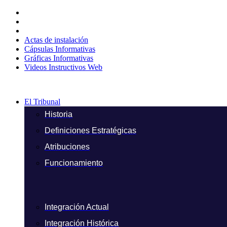
Ir
al
contenido
Actas de instalación
Cápsulas Informativas
Gráficas Informativas
Videos Instructivos Web
El Tribunal
Historia
Definiciones Estratégicas
Atribuciones
Funcionamiento
Integración Actual
Integración Histórica