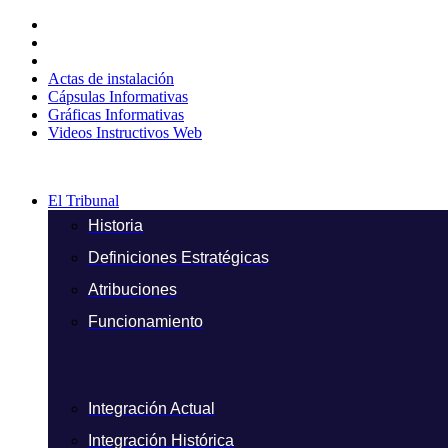
Ir
al
contenido
Actas de instalación
Cápsulas Informativas
Gráficas Informativas
Videos Instructivos Web
El Tribunal
Historia
Definiciones Estratégicas
Atribuciones
Funcionamiento
Integración Actual
Integración Histórica