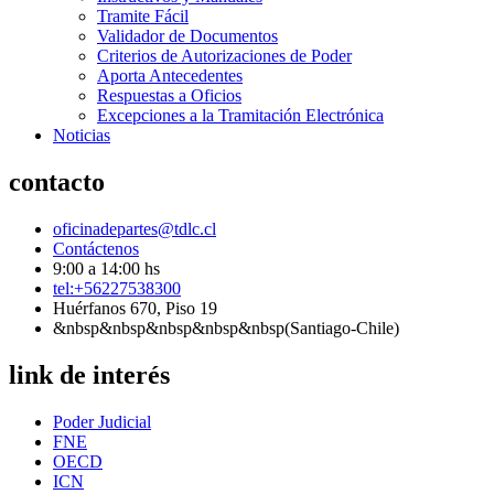
Tramite Fácil
Validador de Documentos
Criterios de Autorizaciones de Poder
Aporta Antecedentes
Respuestas a Oficios
Excepciones a la Tramitación Electrónica
Noticias
contacto
oficinadepartes@tdlc.cl
Contáctenos
9:00 a 14:00 hs
tel:+56227538300
Huérfanos 670, Piso 19
&nbsp&nbsp&nbsp&nbsp&nbsp(Santiago-Chile)
link de interés
Poder Judicial
FNE
OECD
ICN