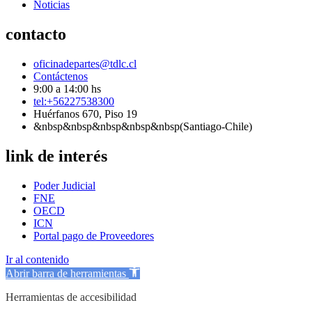
Noticias
contacto
oficinadepartes@tdlc.cl
Contáctenos
9:00 a 14:00 hs
tel:+56227538300
Huérfanos 670, Piso 19
&nbsp&nbsp&nbsp&nbsp&nbsp(Santiago-Chile)
link de interés
Poder Judicial
FNE
OECD
ICN
Portal pago de Proveedores
Ir al contenido
Abrir barra de herramientas
Herramientas de accesibilidad