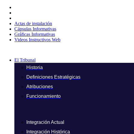
Ir
al
contenido
Actas de instalación
Cápsulas Informativas
Gráficas Informativas
Videos Instructivos Web
El Tribunal
Historia
Definiciones Estratégicas
Atribuciones
Funcionamiento
Integración Actual
Integración Histórica