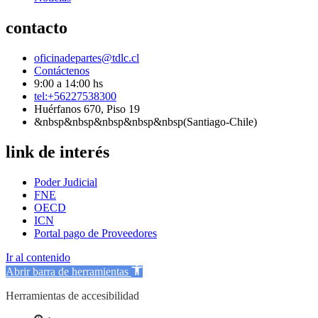
contacto
oficinadepartes@tdlc.cl
Contáctenos
9:00 a 14:00 hs
tel:+56227538300
Huérfanos 670, Piso 19
&nbsp&nbsp&nbsp&nbsp&nbsp(Santiago-Chile)
link de interés
Poder Judicial
FNE
OECD
ICN
Portal pago de Proveedores
Ir al contenido
Abrir barra de herramientas
Herramientas de accesibilidad