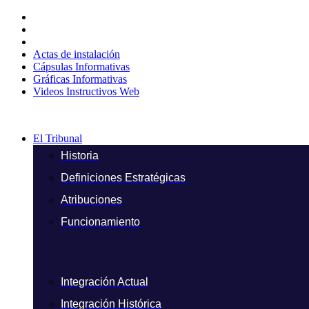
Ir
al
contenido
Actas de instalación
Cápsulas Informativas
Gráficas Informativas
Videos Instructivos Web
El Tribunal
Historia
Definiciones Estratégicas
Atribuciones
Funcionamiento
Integración Actual
Integración Histórica