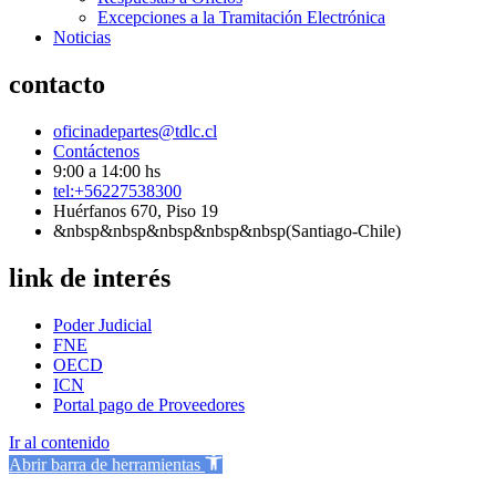
Excepciones a la Tramitación Electrónica
Noticias
contacto
oficinadepartes@tdlc.cl
Contáctenos
9:00 a 14:00 hs
tel:+56227538300
Huérfanos 670, Piso 19
&nbsp&nbsp&nbsp&nbsp&nbsp(Santiago-Chile)
link de interés
Poder Judicial
FNE
OECD
ICN
Portal pago de Proveedores
Ir al contenido
Abrir barra de herramientas