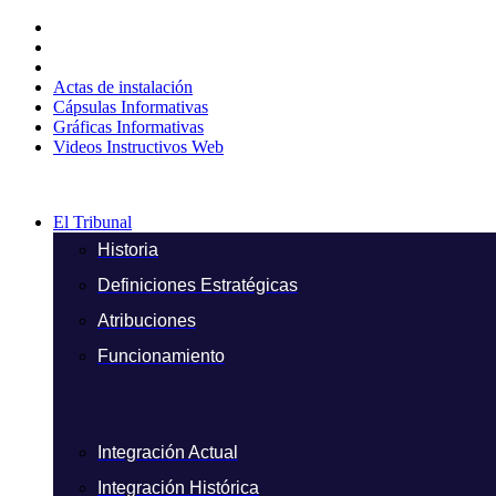
Ir
al
contenido
Actas de instalación
Cápsulas Informativas
Gráficas Informativas
Videos Instructivos Web
El Tribunal
Historia
Definiciones Estratégicas
Atribuciones
Funcionamiento
Integración Actual
Integración Histórica