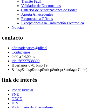
Tramite Fácil
Validador de Documentos
Criterios de Autorizaciones de Poder
Aporta Antecedentes
Respuestas a Oficios
Excepciones a la Tramitación Electrónica
Noticias
contacto
oficinadepartes@tdlc.cl
Contáctenos
9:00 a 14:00 hs
tel:+56227538300
Huérfanos 670, Piso 19
&nbsp&nbsp&nbsp&nbsp&nbsp(Santiago-Chile)
link de interés
Poder Judicial
FNE
OECD
ICN
Portal pago de Proveedores