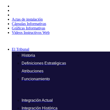
Ir
al
contenido
Actas de instalación
Cápsulas Informativas
Gráficas Informativas
Videos Instructivos Web
El Tribunal
Historia
Definiciones Estratégicas
Atribuciones
Funcionamiento
Integración Actual
Integración Histórica