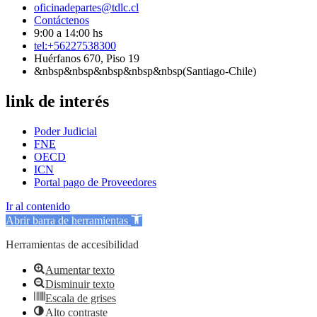
oficinadepartes@tdlc.cl
Contáctenos
9:00 a 14:00 hs
tel:+56227538300
Huérfanos 670, Piso 19
&nbsp&nbsp&nbsp&nbsp&nbsp(Santiago-Chile)
link de interés
Poder Judicial
FNE
OECD
ICN
Portal pago de Proveedores
Ir al contenido
Abrir barra de herramientas
Herramientas de accesibilidad
Aumentar texto
Disminuir texto
Escala de grises
Alto contraste