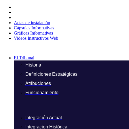
Ir
al
contenido
Actas de instalación
Cápsulas Informativas
Gráficas Informativas
Videos Instructivos Web
El Tribunal
Historia
Definiciones Estratégicas
Atribuciones
Funcionamiento
Integración Actual
Integración Histórica