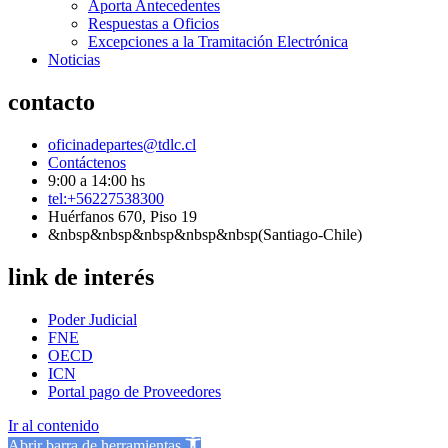
Aporta Antecedentes
Respuestas a Oficios
Excepciones a la Tramitación Electrónica
Noticias
contacto
oficinadepartes@tdlc.cl
Contáctenos
9:00 a 14:00 hs
tel:+56227538300
Huérfanos 670, Piso 19
&nbsp&nbsp&nbsp&nbsp&nbsp(Santiago-Chile)
link de interés
Poder Judicial
FNE
OECD
ICN
Portal pago de Proveedores
Ir al contenido
Abrir barra de herramientas