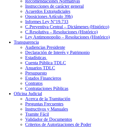
Recomendaciones Normativas
Instrucciones de carácter general
Acuerdos Extrajudiciales
Oposiciones Artículo 39h)
Informes Ley N°19.733
C.Preventiva Central – Dictámenes (Histórico)
C.Resolutiva – Resoluciones (Histórico)
Ley Antimonopolio – Resoluciones (Histórico)
Transparencia
Audiencias Presidente
Declaración de Interés y Patrimonio
Estadísticas
Cuenta Pública TDLC
Anuarios TDLC
Presupuesto
Estados Financieros
Contratos
Contrataciones Públicas
Oficina Judicial
Acerca de la Tramitación
Preguntas Frecuentes
Instructivos y Manuales
Tramite Fácil
Validador de Documentos
Criterios de Autorizaciones de Poder