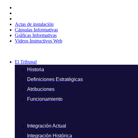
Ir
al
contenido
Actas de instalación
Cápsulas Informativas
Gráficas Informativas
Videos Instructivos Web
El Tribunal
Historia
Definiciones Estratégicas
Atribuciones
Funcionamiento
Integración Actual
Integración Histórica