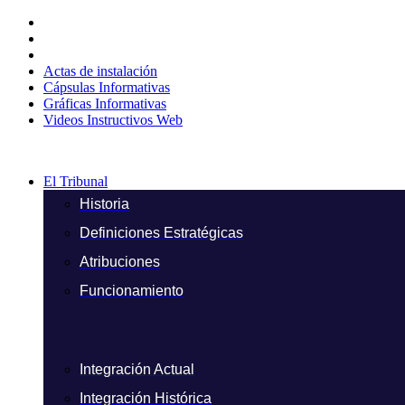
Ir
al
contenido
Actas de instalación
Cápsulas Informativas
Gráficas Informativas
Videos Instructivos Web
El Tribunal
Historia
Definiciones Estratégicas
Atribuciones
Funcionamiento
Integración Actual
Integración Histórica