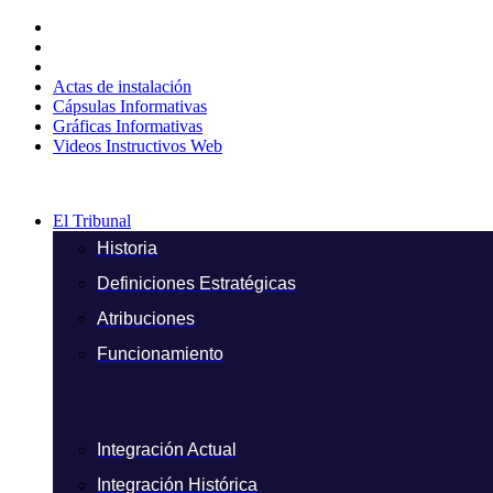
Ir
al
contenido
Actas de instalación
Cápsulas Informativas
Gráficas Informativas
Videos Instructivos Web
El Tribunal
Historia
Definiciones Estratégicas
Atribuciones
Funcionamiento
Integración Actual
Integración Histórica