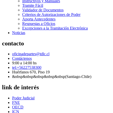
Instructivos y Manuales
Tramite Fácil
Validador de Documentos
Criterios de Autorizaciones de Poder
Aporta Antecedentes
Respuestas a Oficios
Excepciones a la Tramitación Electrónica
Noticias
contacto
oficinadepartes@tdlc.cl
Contáctenos
9:00 a 14:00 hs
tel:+56227538300
Huérfanos 670, Piso 19
&nbsp&nbsp&nbsp&nbsp&nbsp(Santiago-Chile)
link de interés
Poder Judicial
FNE
OECD
ICN