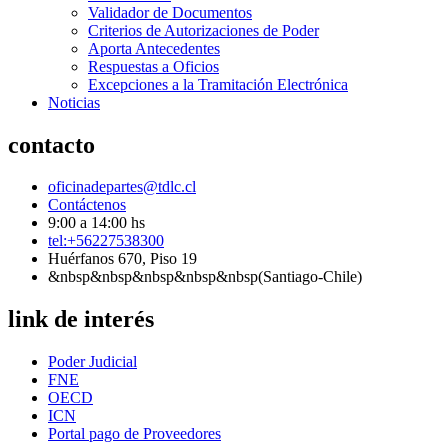
Validador de Documentos
Criterios de Autorizaciones de Poder
Aporta Antecedentes
Respuestas a Oficios
Excepciones a la Tramitación Electrónica
Noticias
contacto
oficinadepartes@tdlc.cl
Contáctenos
9:00 a 14:00 hs
tel:+56227538300
Huérfanos 670, Piso 19
&nbsp&nbsp&nbsp&nbsp&nbsp(Santiago-Chile)
link de interés
Poder Judicial
FNE
OECD
ICN
Portal pago de Proveedores