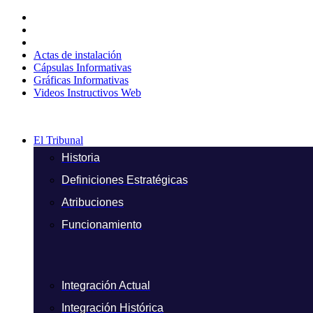
Ir
al
contenido
Actas de instalación
Cápsulas Informativas
Gráficas Informativas
Videos Instructivos Web
El Tribunal
Historia
Definiciones Estratégicas
Atribuciones
Funcionamiento
Integración Actual
Integración Histórica