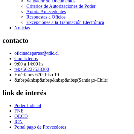
Validador de Documentos
Criterios de Autorizaciones de Poder
Aporta Antecedentes
Respuestas a Oficios
Excepciones a la Tramitación Electrónica
Noticias
contacto
oficinadepartes@tdlc.cl
Contáctenos
9:00 a 14:00 hs
tel:+56227538300
Huérfanos 670, Piso 19
&nbsp&nbsp&nbsp&nbsp&nbsp(Santiago-Chile)
link de interés
Poder Judicial
FNE
OECD
ICN
Portal pago de Proveedores