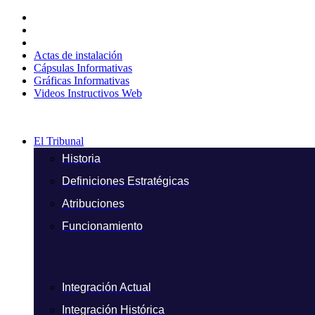
Ir
al
contenido
Actas de instalación
Cápsulas Informativas
Gráficas Informativas
Videos Instructivos Web
El Tribunal
Historia
Definiciones Estratégicas
Atribuciones
Funcionamiento
Integración Actual
Integración Histórica