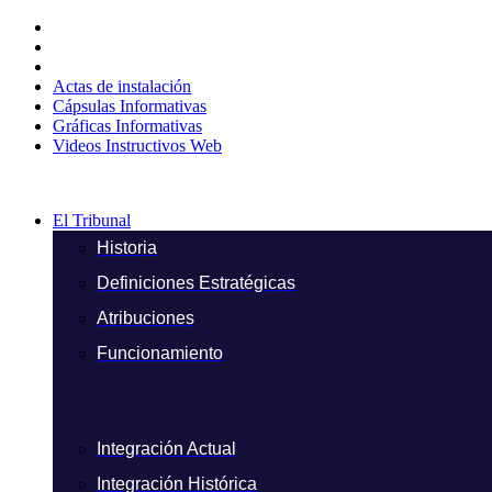
Ir
al
contenido
Actas de instalación
Cápsulas Informativas
Gráficas Informativas
Videos Instructivos Web
El Tribunal
Historia
Definiciones Estratégicas
Atribuciones
Funcionamiento
Integración Actual
Integración Histórica