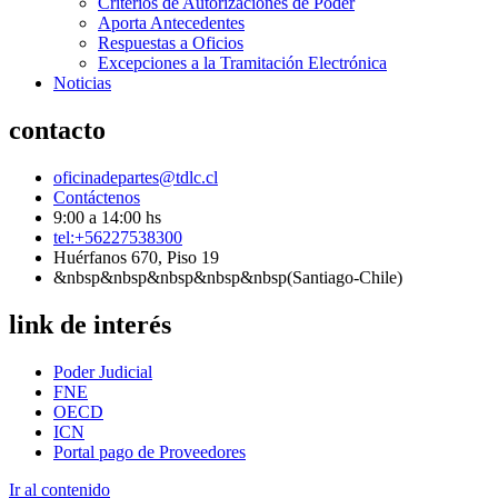
Criterios de Autorizaciones de Poder
Aporta Antecedentes
Respuestas a Oficios
Excepciones a la Tramitación Electrónica
Noticias
contacto
oficinadepartes@tdlc.cl
Contáctenos
9:00 a 14:00 hs
tel:+56227538300
Huérfanos 670, Piso 19
&nbsp&nbsp&nbsp&nbsp&nbsp(Santiago-Chile)
link de interés
Poder Judicial
FNE
OECD
ICN
Portal pago de Proveedores
Ir al contenido