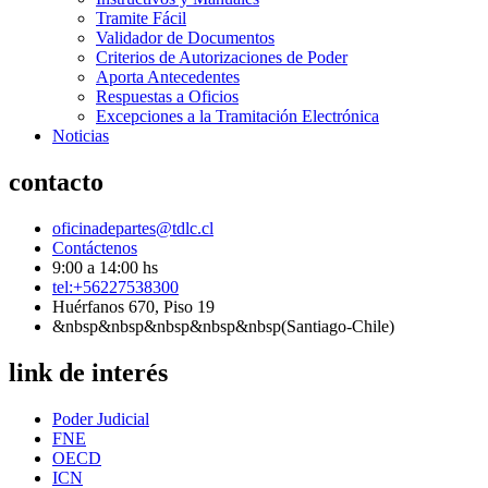
Tramite Fácil
Validador de Documentos
Criterios de Autorizaciones de Poder
Aporta Antecedentes
Respuestas a Oficios
Excepciones a la Tramitación Electrónica
Noticias
contacto
oficinadepartes@tdlc.cl
Contáctenos
9:00 a 14:00 hs
tel:+56227538300
Huérfanos 670, Piso 19
&nbsp&nbsp&nbsp&nbsp&nbsp(Santiago-Chile)
link de interés
Poder Judicial
FNE
OECD
ICN