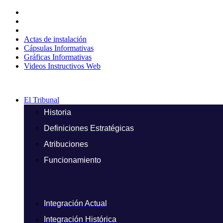
Ir
al
contenido
Actas de instalación
Cápsulas Informativas
Gráficas Informativas
Videos Instructivos Web
El Tribunal
Historia
Definiciones Estratégicas
Atribuciones
Funcionamiento
Integración Actual
Integración Histórica