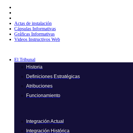
Ir
al
contenido
Actas de instalación
Cápsulas Informativas
Gráficas Informativas
Videos Instructivos Web
El Tribunal
Historia
Definiciones Estratégicas
Atribuciones
Funcionamiento
Integración Actual
Integración Histórica