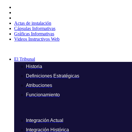
Ir
al
contenido
Actas de instalación
Cápsulas Informativas
Gráficas Informativas
Videos Instructivos Web
El Tribunal
Historia
Definiciones Estratégicas
Atribuciones
Funcionamiento
Integración Actual
Integración Histórica