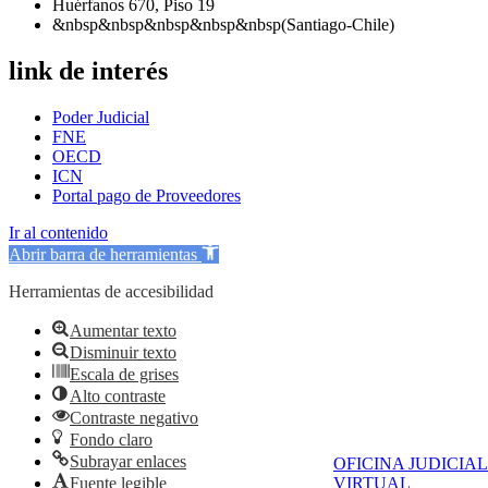
Huérfanos 670, Piso 19
&nbsp&nbsp&nbsp&nbsp&nbsp(Santiago-Chile)
link de interés
Poder Judicial
FNE
OECD
ICN
Portal pago de Proveedores
Ir al contenido
Abrir barra de herramientas
Herramientas de accesibilidad
Aumentar texto
Disminuir texto
Escala de grises
Alto contraste
Contraste negativo
Fondo claro
Subrayar enlaces
OFICINA JUDICIAL
Fuente legible
VIRTUAL