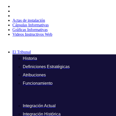
Ir
al
contenido
Actas de instalación
Cápsulas Informativas
Gráficas Informativas
Videos Instructivos Web
El Tribunal
Historia
Definiciones Estratégicas
Atribuciones
Funcionamiento
Integración Actual
Integración Histórica