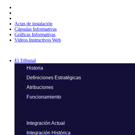
Ir
al
contenido
Actas de instalación
Cápsulas Informativas
Gráficas Informativas
Videos Instructivos Web
El Tribunal
Historia
Definiciones Estratégicas
Atribuciones
Funcionamiento
Integración Actual
Integración Histórica