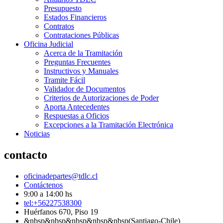
Presupuesto
Estados Financieros
Contratos
Contrataciones Públicas
Oficina Judicial
Acerca de la Tramitación
Preguntas Frecuentes
Instructivos y Manuales
Tramite Fácil
Validador de Documentos
Criterios de Autorizaciones de Poder
Aporta Antecedentes
Respuestas a Oficios
Excepciones a la Tramitación Electrónica
Noticias
contacto
oficinadepartes@tdlc.cl
Contáctenos
9:00 a 14:00 hs
tel:+56227538300
Huérfanos 670, Piso 19
&nbsp&nbsp&nbsp&nbsp&nbsp(Santiago-Chile)