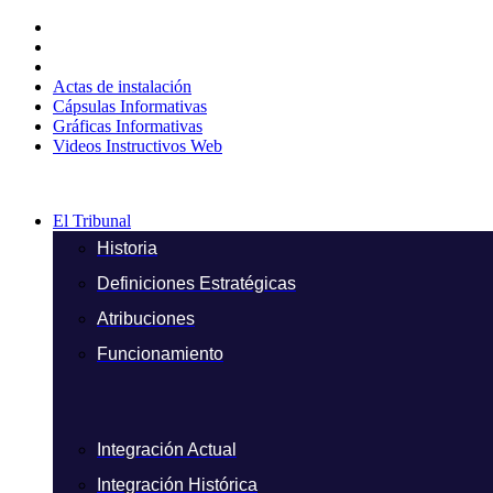
Ir
al
contenido
Actas de instalación
Cápsulas Informativas
Gráficas Informativas
Videos Instructivos Web
El Tribunal
Historia
Definiciones Estratégicas
Atribuciones
Funcionamiento
Integración Actual
Integración Histórica