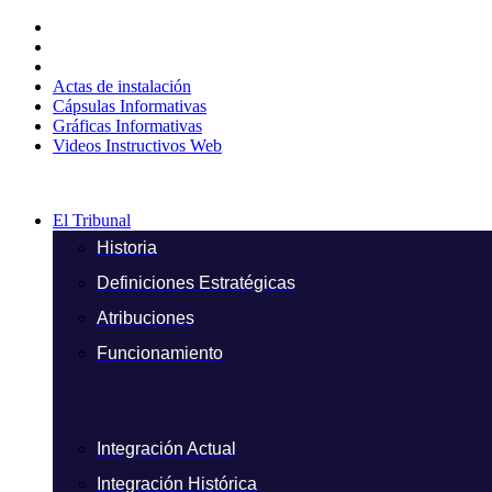
Ir
al
contenido
Actas de instalación
Cápsulas Informativas
Gráficas Informativas
Videos Instructivos Web
El Tribunal
Historia
Definiciones Estratégicas
Atribuciones
Funcionamiento
Integración Actual
Integración Histórica