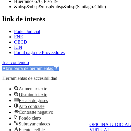
Huérfanos 670, Piso 19
&nbsp&nbsp&nbsp&nbsp&nbsp(Santiago-Chile)
link de interés
Poder Judicial
FNE
OECD
ICN
Portal pago de Proveedores
Ir al contenido
Abrir barra de herramientas
Herramientas de accesibilidad
Aumentar texto
Disminuir texto
Escala de grises
Alto contraste
Contraste negativo
Fondo claro
Subrayar enlaces
OFICINA JUDICIAL
Fuente legible
VIRTUAL