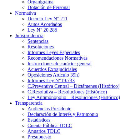
Organigrama
Dotación de Personal
Normativa
Decreto Ley N° 211
Autos Acordados
Ley N° 20.285
Jurisprudencia
Sentencias
Resoluciones
Informes Leyes Especiales
Recomendaciones Normativas
Instrucciones de carácter general
Acuerdos Extrajudiciales
Oposiciones Artículo 39h)
Informes Ley N°19.733
C.Preventiva Central – Dictámenes (Histórico)
C.Resolutiva – Resoluciones (Histórico)
Ley Antimonopolio – Resoluciones (Histórico)
Transparencia
Audiencias Presidente
Declaración de Interés y Patrimonio
Estadísticas
Cuenta Pública TDLC
Anuarios TDLC
Presupuesto