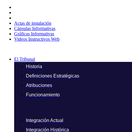
Ir
al
contenido
Actas de instalación
Cápsulas Informativas
Gráficas Informativas
Videos Instructivos Web
El Tribunal
Historia
Definiciones Estratégicas
Atribuciones
Funcionamiento
Integración Actual
Integración Histórica