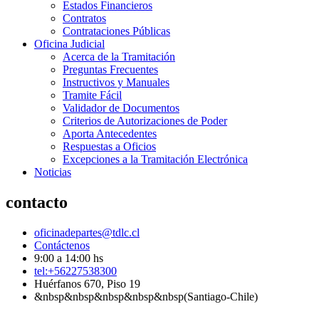
Estados Financieros
Contratos
Contrataciones Públicas
Oficina Judicial
Acerca de la Tramitación
Preguntas Frecuentes
Instructivos y Manuales
Tramite Fácil
Validador de Documentos
Criterios de Autorizaciones de Poder
Aporta Antecedentes
Respuestas a Oficios
Excepciones a la Tramitación Electrónica
Noticias
contacto
oficinadepartes@tdlc.cl
Contáctenos
9:00 a 14:00 hs
tel:+56227538300
Huérfanos 670, Piso 19
&nbsp&nbsp&nbsp&nbsp&nbsp(Santiago-Chile)