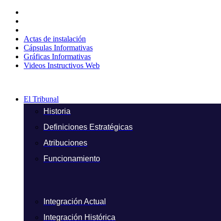
Ir
al
contenido
Actas de instalación
Cápsulas Informativas
Gráficas Informativas
Videos Instructivos Web
El Tribunal
Historia
Definiciones Estratégicas
Atribuciones
Funcionamiento
Integración Actual
Integración Histórica