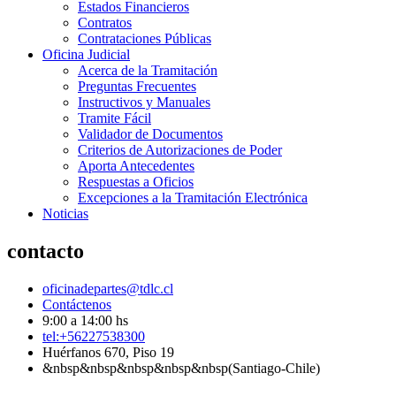
Estados Financieros
Contratos
Contrataciones Públicas
Oficina Judicial
Acerca de la Tramitación
Preguntas Frecuentes
Instructivos y Manuales
Tramite Fácil
Validador de Documentos
Criterios de Autorizaciones de Poder
Aporta Antecedentes
Respuestas a Oficios
Excepciones a la Tramitación Electrónica
Noticias
contacto
oficinadepartes@tdlc.cl
Contáctenos
9:00 a 14:00 hs
tel:+56227538300
Huérfanos 670, Piso 19
&nbsp&nbsp&nbsp&nbsp&nbsp(Santiago-Chile)