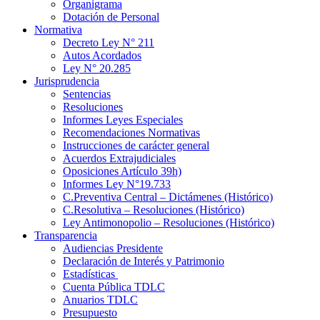
Organigrama
Dotación de Personal
Normativa
Decreto Ley N° 211
Autos Acordados
Ley N° 20.285
Jurisprudencia
Sentencias
Resoluciones
Informes Leyes Especiales
Recomendaciones Normativas
Instrucciones de carácter general
Acuerdos Extrajudiciales
Oposiciones Artículo 39h)
Informes Ley N°19.733
C.Preventiva Central – Dictámenes (Histórico)
C.Resolutiva – Resoluciones (Histórico)
Ley Antimonopolio – Resoluciones (Histórico)
Transparencia
Audiencias Presidente
Declaración de Interés y Patrimonio
Estadísticas
Cuenta Pública TDLC
Anuarios TDLC
Presupuesto