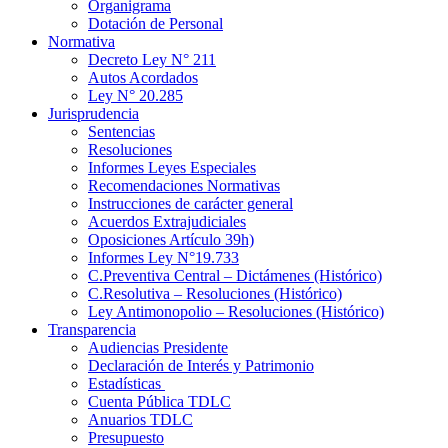
Organigrama
Dotación de Personal
Normativa
Decreto Ley N° 211
Autos Acordados
Ley N° 20.285
Jurisprudencia
Sentencias
Resoluciones
Informes Leyes Especiales
Recomendaciones Normativas
Instrucciones de carácter general
Acuerdos Extrajudiciales
Oposiciones Artículo 39h)
Informes Ley N°19.733
C.Preventiva Central – Dictámenes (Histórico)
C.Resolutiva – Resoluciones (Histórico)
Ley Antimonopolio – Resoluciones (Histórico)
Transparencia
Audiencias Presidente
Declaración de Interés y Patrimonio
Estadísticas
Cuenta Pública TDLC
Anuarios TDLC
Presupuesto