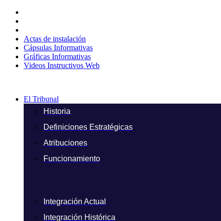
Ir
al
contenido
Actas de instalación
Cápsulas Informativas
Gráficas Informativas
Videos Instructivos Web
El Tribunal
Historia
Definiciones Estratégicas
Atribuciones
Funcionamiento
Integración Actual
Integración Histórica