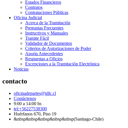
Estados Financieros
Contratos
Contrataciones Públicas
Oficina Judicial
Acerca de la Tramitación
Preguntas Frecuentes
Instructivos y Manuales
Tramite Fácil
Validador de Documentos
Criterios de Autorizaciones de Poder
Aporta Antecedentes
Respuestas a Oficios
Excepciones a la Tramitación Electrónica
Noticias
contacto
oficinadepartes@tdlc.cl
Contáctenos
9:00 a 14:00 hs
tel:+56227538300
Huérfanos 670, Piso 19
&nbsp&nbsp&nbsp&nbsp&nbsp(Santiago-Chile)