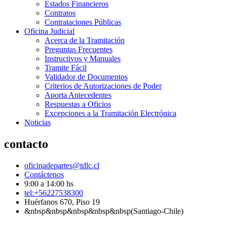
Estados Financieros
Contratos
Contrataciones Públicas
Oficina Judicial
Acerca de la Tramitación
Preguntas Frecuentes
Instructivos y Manuales
Tramite Fácil
Validador de Documentos
Criterios de Autorizaciones de Poder
Aporta Antecedentes
Respuestas a Oficios
Excepciones a la Tramitación Electrónica
Noticias
contacto
oficinadepartes@tdlc.cl
Contáctenos
9:00 a 14:00 hs
tel:+56227538300
Huérfanos 670, Piso 19
&nbsp&nbsp&nbsp&nbsp&nbsp(Santiago-Chile)