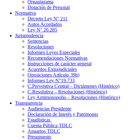
Organigrama
Dotación de Personal
Normativa
Decreto Ley N° 211
Autos Acordados
Ley N° 20.285
Jurisprudencia
Sentencias
Resoluciones
Informes Leyes Especiales
Recomendaciones Normativas
Instrucciones de carácter general
Acuerdos Extrajudiciales
Oposiciones Artículo 39h)
Informes Ley N°19.733
C.Preventiva Central – Dictámenes (Histórico)
C.Resolutiva – Resoluciones (Histórico)
Ley Antimonopolio – Resoluciones (Histórico)
Transparencia
Audiencias Presidente
Declaración de Interés y Patrimonio
Estadísticas
Cuenta Pública TDLC
Anuarios TDLC
Presupuesto