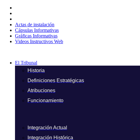
Ir
al
contenido
Actas de instalación
Cápsulas Informativas
Gráficas Informativas
Videos Instructivos Web
El Tribunal
Historia
Definiciones Estratégicas
Atribuciones
Funcionamiento
Integración Actual
Integración Histórica