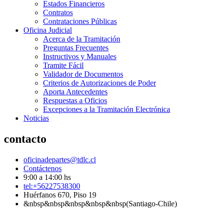
Estados Financieros
Contratos
Contrataciones Públicas
Oficina Judicial
Acerca de la Tramitación
Preguntas Frecuentes
Instructivos y Manuales
Tramite Fácil
Validador de Documentos
Criterios de Autorizaciones de Poder
Aporta Antecedentes
Respuestas a Oficios
Excepciones a la Tramitación Electrónica
Noticias
contacto
oficinadepartes@tdlc.cl
Contáctenos
9:00 a 14:00 hs
tel:+56227538300
Huérfanos 670, Piso 19
&nbsp&nbsp&nbsp&nbsp&nbsp(Santiago-Chile)