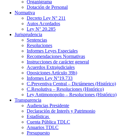
Organigrama
Dotación de Personal
Normativa
Decreto Ley N° 211
Autos Acordados
Ley N° 20.285
Jurisprudencia
Sentencias
Resoluciones
Informes Leyes Especiales
Recomendaciones Normativas
Instrucciones de carácter general
Acuerdos Extrajudiciales
Oposiciones Artículo 39h)
Informes Ley N°19.733
C.Preventiva Central – Dictámenes (Histórico)
C.Resolutiva – Resoluciones (Histórico)
Ley Antimonopolio – Resoluciones (Histórico)
Transparencia
Audiencias Presidente
Declaración de Interés y Patrimonio
Estadísticas
Cuenta Pública TDLC
Anuarios TDLC
Presupuesto