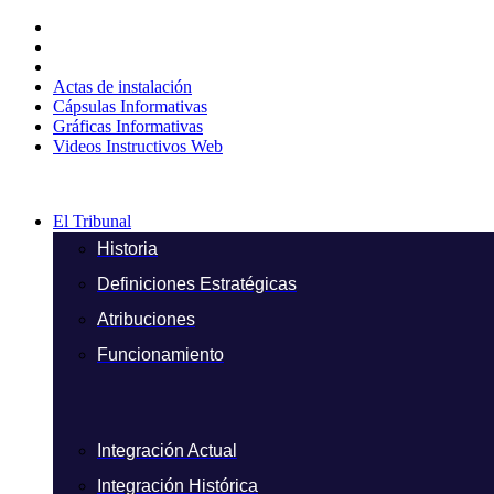
Ir
al
contenido
Actas de instalación
Cápsulas Informativas
Gráficas Informativas
Videos Instructivos Web
El Tribunal
Historia
Definiciones Estratégicas
Atribuciones
Funcionamiento
Integración Actual
Integración Histórica