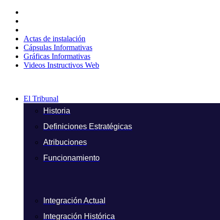
Ir
al
contenido
Actas de instalación
Cápsulas Informativas
Gráficas Informativas
Videos Instructivos Web
El Tribunal
Historia
Definiciones Estratégicas
Atribuciones
Funcionamiento
Integración Actual
Integración Histórica