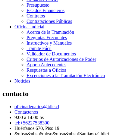
Presupuesto
Estados Financieros
Contratos
Contrataciones Públicas
Oficina Judicial
Acerca de la Tramitación
Preguntas Frecuentes
Instructivos y Manuales
Tramite Fácil
Validador de Documentos
Criterios de Autorizaciones de Poder
Aporta Antecedentes
Respuestas a Oficios
Excepciones a la Tramitación Electrónica
Noticias
contacto
oficinadepartes@tdlc.cl
Contáctenos
9:00 a 14:00 hs
tel:+56227538300
Huérfanos 670, Piso 19
&nbsp&nbsp&nbsp&nbsp&nbsp(Santiago-Chile)