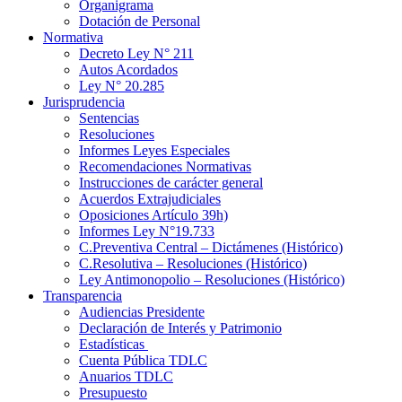
Organigrama
Dotación de Personal
Normativa
Decreto Ley N° 211
Autos Acordados
Ley N° 20.285
Jurisprudencia
Sentencias
Resoluciones
Informes Leyes Especiales
Recomendaciones Normativas
Instrucciones de carácter general
Acuerdos Extrajudiciales
Oposiciones Artículo 39h)
Informes Ley N°19.733
C.Preventiva Central – Dictámenes (Histórico)
C.Resolutiva – Resoluciones (Histórico)
Ley Antimonopolio – Resoluciones (Histórico)
Transparencia
Audiencias Presidente
Declaración de Interés y Patrimonio
Estadísticas
Cuenta Pública TDLC
Anuarios TDLC
Presupuesto