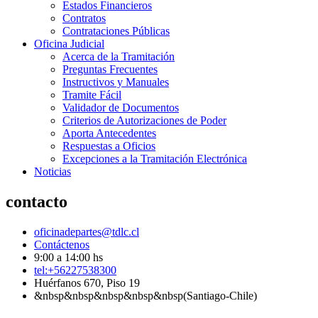
Estados Financieros
Contratos
Contrataciones Públicas
Oficina Judicial
Acerca de la Tramitación
Preguntas Frecuentes
Instructivos y Manuales
Tramite Fácil
Validador de Documentos
Criterios de Autorizaciones de Poder
Aporta Antecedentes
Respuestas a Oficios
Excepciones a la Tramitación Electrónica
Noticias
contacto
oficinadepartes@tdlc.cl
Contáctenos
9:00 a 14:00 hs
tel:+56227538300
Huérfanos 670, Piso 19
&nbsp&nbsp&nbsp&nbsp&nbsp(Santiago-Chile)