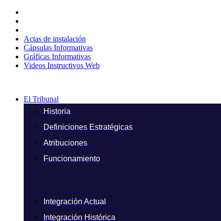
Ir
al
contenido
Actas de instalación
Cápsulas Informativas
Gráficas Informativas
Videos Instructivos Web
El Tribunal
Historia
Definiciones Estratégicas
Atribuciones
Funcionamiento
Integración Actual
Integración Histórica