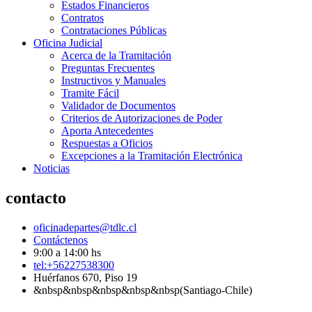
Estados Financieros
Contratos
Contrataciones Públicas
Oficina Judicial
Acerca de la Tramitación
Preguntas Frecuentes
Instructivos y Manuales
Tramite Fácil
Validador de Documentos
Criterios de Autorizaciones de Poder
Aporta Antecedentes
Respuestas a Oficios
Excepciones a la Tramitación Electrónica
Noticias
contacto
oficinadepartes@tdlc.cl
Contáctenos
9:00 a 14:00 hs
tel:+56227538300
Huérfanos 670, Piso 19
&nbsp&nbsp&nbsp&nbsp&nbsp(Santiago-Chile)