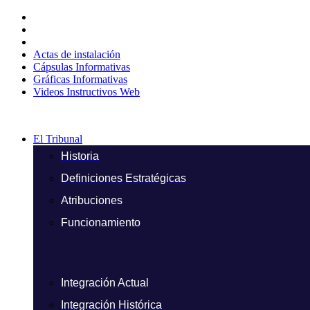
Ir
al
contenido
Actas de instalación
Cápsulas Informativas
Gráficas Informativas
Videos Instructivos Web
El Tribunal
Historia
Definiciones Estratégicas
Atribuciones
Funcionamiento
Integración Actual
Integración Histórica