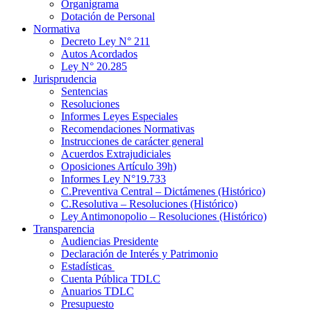
Organigrama
Dotación de Personal
Normativa
Decreto Ley N° 211
Autos Acordados
Ley N° 20.285
Jurisprudencia
Sentencias
Resoluciones
Informes Leyes Especiales
Recomendaciones Normativas
Instrucciones de carácter general
Acuerdos Extrajudiciales
Oposiciones Artículo 39h)
Informes Ley N°19.733
C.Preventiva Central – Dictámenes (Histórico)
C.Resolutiva – Resoluciones (Histórico)
Ley Antimonopolio – Resoluciones (Histórico)
Transparencia
Audiencias Presidente
Declaración de Interés y Patrimonio
Estadísticas
Cuenta Pública TDLC
Anuarios TDLC
Presupuesto