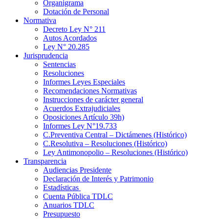
Organigrama
Dotación de Personal
Normativa
Decreto Ley N° 211
Autos Acordados
Ley N° 20.285
Jurisprudencia
Sentencias
Resoluciones
Informes Leyes Especiales
Recomendaciones Normativas
Instrucciones de carácter general
Acuerdos Extrajudiciales
Oposiciones Artículo 39h)
Informes Ley N°19.733
C.Preventiva Central – Dictámenes (Histórico)
C.Resolutiva – Resoluciones (Histórico)
Ley Antimonopolio – Resoluciones (Histórico)
Transparencia
Audiencias Presidente
Declaración de Interés y Patrimonio
Estadísticas
Cuenta Pública TDLC
Anuarios TDLC
Presupuesto