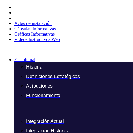
Ir
al
contenido
Actas de instalación
Cápsulas Informativas
Gráficas Informativas
Videos Instructivos Web
El Tribunal
Historia
Definiciones Estratégicas
Atribuciones
Funcionamiento
Integración Actual
Integración Histórica