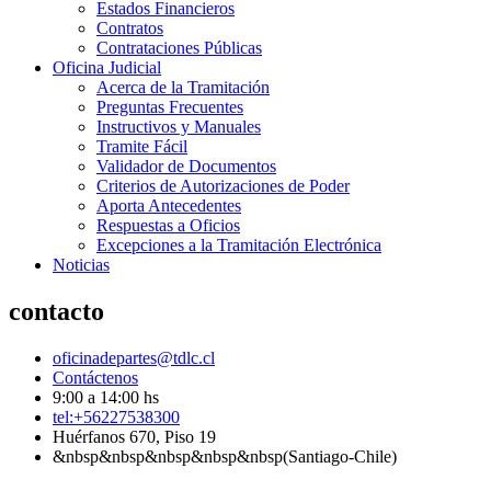
Estados Financieros
Contratos
Contrataciones Públicas
Oficina Judicial
Acerca de la Tramitación
Preguntas Frecuentes
Instructivos y Manuales
Tramite Fácil
Validador de Documentos
Criterios de Autorizaciones de Poder
Aporta Antecedentes
Respuestas a Oficios
Excepciones a la Tramitación Electrónica
Noticias
contacto
oficinadepartes@tdlc.cl
Contáctenos
9:00 a 14:00 hs
tel:+56227538300
Huérfanos 670, Piso 19
&nbsp&nbsp&nbsp&nbsp&nbsp(Santiago-Chile)